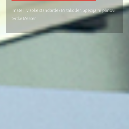
Imate li visoke standarde? Mi također. Specijalni plinovi
tvrtke Messer