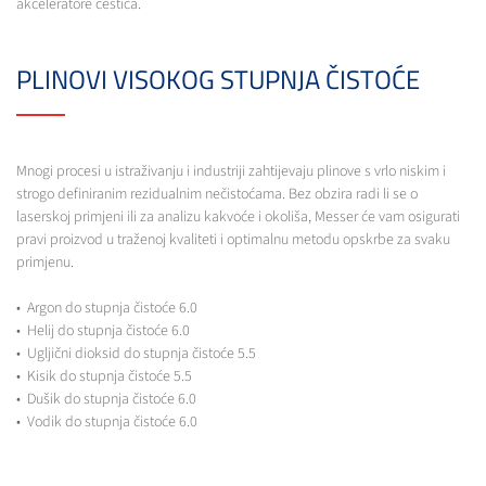
akceleratore čestica.
PLINOVI VISOKOG STUPNJA ČISTOĆE
Mnogi procesi u istraživanju i industriji zahtijevaju plinove s vrlo niskim i
strogo definiranim rezidualnim nečistoćama. Bez obzira radi li se o
laserskoj primjeni ili za analizu kakvoće i okoliša, Messer će vam osigurati
pravi proizvod u traženoj kvaliteti i optimalnu metodu opskrbe za svaku
primjenu.
• Argon do stupnja čistoće 6.0
• Helij do stupnja čistoće 6.0
• Ugljični dioksid do stupnja čistoće 5.5
• Kisik do stupnja čistoće 5.5
• Dušik do stupnja čistoće 6.0
• Vodik do stupnja čistoće 6.0