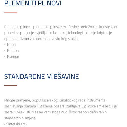
PLEMENITI PLINOVI
Plemeniti plinovi i plemenite plinske mješavine pretežno se koriste kao
plinovi za punjenje svjetiljki i u laserskoj tehnologiji, dok je kripton je
optimalan izbor za punjenje dvostrukog stakla.
• Neon
• Kripton
• Ksenon
STANDARDNE MJEŠAVINE
Mnoge primjene, poput laserskog i analitičkog rada instrumenta,
sazrijevanja banana ili gašenja požara, zahtijevaju plinske smješe čiji je
sastav uvijek isti. Messer vam stoga nudi širok raspon definiranih
standardnih smjesa.
• Sintetski zrak