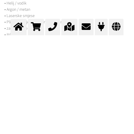
• Helij / vodik
• Argon / metan
• Laserske smjese
• Plin za sazrijevanje banana – banana plin
• zagušujući plinovi
• itd
MJEŠAVINE NA ZAHTJEV
Messer će rado za Vas pripremiti plinske mješavine u skladu s vašim
individualnim specifikacijama. Takve posebne mješavine se uglavnom
koriste kao ispitni i kalibracijski plinovi u svrhu analize. One se mogu
sastojati od velikog broja mogućih komponenti i kreću se od postotaka do
razine ppb. Također, nudimo i mogućnost izdavanja akreditiranog
certifikata.
LABORATORIJSKI PLINOVI