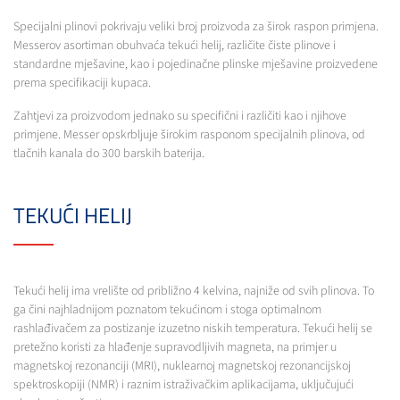
Specijalni plinovi pokrivaju veliki broj proizvoda za širok raspon primjena.
Messerov asortiman obuhvaća tekući helij, različite čiste plinove i
standardne mješavine, kao i pojedinačne plinske mješavine proizvedene
prema specifikaciji kupaca.
Zahtjevi za proizvodom jednako su specifični i različiti kao i njihove
primjene. Messer opskrbljuje širokim rasponom specijalnih plinova, od
tlačnih kanala do 300 barskih baterija.
TEKUĆI HELIJ
Tekući helij ima vrelište od približno 4 kelvina, najniže od svih plinova. To
ga čini najhladnijom poznatom tekućinom i stoga optimalnom
rashlađivačem za postizanje izuzetno niskih temperatura. Tekući helij se
pretežno koristi za hlađenje supravodljivih magneta, na primjer u
magnetskoj rezonanciji (MRI), nuklearnoj magnetskoj rezonancijskoj
spektroskopiji (NMR) i raznim istraživačkim aplikacijama, uključujući