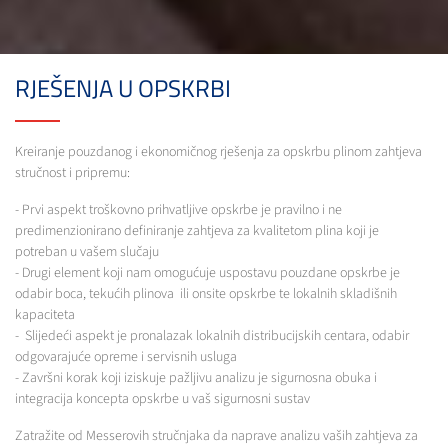
RJEŠENJA U OPSKRBI
Kreiranje pouzdanog i ekonomičnog rješenja za opskrbu plinom zahtjeva
stručnost i pripremu:
- Prvi aspekt troškovno prihvatljive opskrbe je pravilno i ne
predimenzionirano definiranje zahtjeva za kvalitetom plina koji je
potreban u vašem slučaju
- Drugi element koji nam omogućuje uspostavu pouzdane opskrbe je
odabir boca, tekućih plinova ili onsite opskrbe te lokalnih skladišnih
kapaciteta
- Slijedeći aspekt je pronalazak lokalnih distribucijskih centara, odabir
odgovarajuće opreme i servisnih usluga
- Završni korak koji iziskuje pažljivu analizu je sigurnosna obuka i
integracija koncepta opskrbe u vaš sigurnosni sustav
Zatražite od Messerovih stručnjaka da naprave analizu vaših zahtjeva za