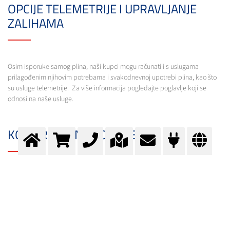
OPCIJE TELEMETRIJE I UPRAVLJANJE
ZALIHAMA
Osim isporuke samog plina, naši kupci mogu računati i s uslugama
prilagođenim njihovim potrebama i svakodnevnoj upotrebi plina, kao što
su usluge telemetrije. Za više informacija pogledajte poglavlje koji se
odnosi na naše usluge.
KOMERCIJALNE PONUDE
Messer nudi čitav niz rješenja za opskrbu plinovima: dugoročne opskrbe
velikih količina plinova, prodaja opreme, iznajmljivanje opreme, usluge
održavanja, treninge i još puno toga. Razgovarajte s vašim lokalnim
predstavnikom u Messeru o ponudama prilagođenim vašim potrebama.