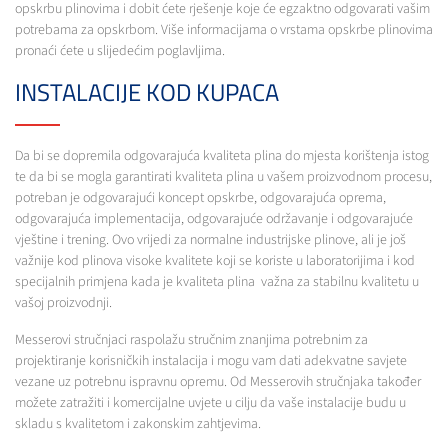
opskrbu plinovima i dobit ćete rješenje koje će egzaktno odgovarati vašim
potrebama za opskrbom. Više informacijama o vrstama opskrbe plinovima
pronaći ćete u slijedećim poglavljima.
INSTALACIJE KOD KUPACA
Da bi se dopremila odgovarajuća kvaliteta plina do mjesta korištenja istog
te da bi se mogla garantirati kvaliteta plina u vašem proizvodnom procesu,
potreban je odgovarajući koncept opskrbe, odgovarajuća oprema,
odgovarajuća implementacija, odgovarajuće održavanje i odgovarajuće
vještine i trening. Ovo vrijedi za normalne industrijske plinove, ali je još
važnije kod plinova visoke kvalitete koji se koriste u laboratorijima i kod
specijalnih primjena kada je kvaliteta plina važna za stabilnu kvalitetu u
vašoj proizvodnji.
Messerovi stručnjaci raspolažu stručnim znanjima potrebnim za
projektiranje korisničkih instalacija i mogu vam dati adekvatne savjete
vezane uz potrebnu ispravnu opremu. Od Messerovih stručnjaka također
možete zatražiti i komercijalne uvjete u cilju da vaše instalacije budu u
skladu s kvalitetom i zakonskim zahtjevima.