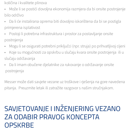
količina i kvalitete plinova
• Može li se postići dovoljna ekonomija razmjera da bi onsite postrojenje
bilo održivo
• Da li će instalirana oprema biti dovoljno iskorištena da bi se postigla
primjerena isplativost
• Postoji li potrebna infrastruktura i prostor za postavljanje onsite
postrojenja
• Mogu li se osigurati potrebni priključci (npr. struja) po prihvatljivoj cijeni
• Koje su mogućnosti za opskrbu u slučaju kvara onsite postrojenja ili u
slučaju održavanja
• Da li imam obučene djelatnike za rukovanje o održavanje onsite
postrojenja
Messer može dati savjete vezane uz troškove i rješenja na gore navedena
pitanja. Preuzmite letak ili zatražite razgovor s našim stručnjakom.
SAVJETOVANJE I INŽENJERING VEZANO
ZA ODABIR PRAVOG KONCEPTA
OPSKRBE