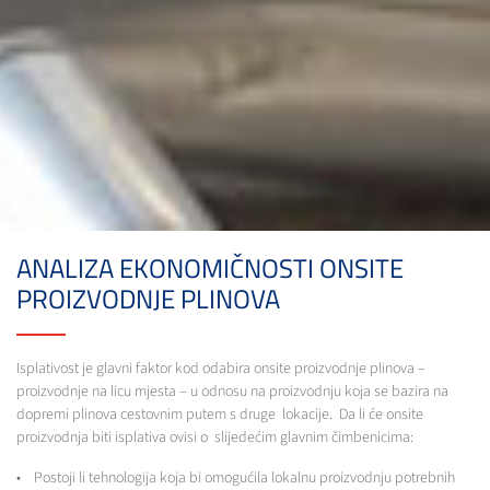
ANALIZA EKONOMIČNOSTI ONSITE
PROIZVODNJE PLINOVA
Isplativost je glavni faktor kod odabira onsite proizvodnje plinova –
proizvodnje na licu mjesta – u odnosu na proizvodnju koja se bazira na
dopremi plinova cestovnim putem s druge lokacije. Da li će onsite
proizvodnja biti isplativa ovisi o slijedećim glavnim čimbenicima:
• Postoji li tehnologija koja bi omogućila lokalnu proizvodnju potrebnih