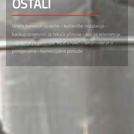
OSTALI
Onsite koncepti opskrbe – korisničke instalacije –
backup spremnici za tekuće plinove – opcije telemetrije
– rješenja po principu “ključ u ruke” – savjetovanje o
primjenama – komercijalne ponude