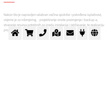
Nakon što je napravljen odabran načina opskrbe i potvrđena isplativost,
vrijeme je za inženjering - projektiranje onsite postrojenje i backup-a,
stvaranje resursa potrebnih za izradu instalacija i održavanje, te realizaciju
projekta.
DOSTUPNA RJEŠENJA ZA RAZLIČITE
PLINOVE
ONSITE PROIZVODNJA KISIKA I DUŠIKA
U osnovi postoje dvije metode odvajanja zraka, a to su kriogena i ne-
kriogena. Kriogena oprema može osigurati veću razinu čistoće plinova, ali
su troškovi investicije u ovu opremu veći. Kriogena oprema je jedina
moguća kada su potrebne veće količine plinova.