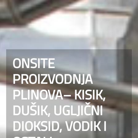
ONSITE
PROIZVODNJA
PLINOVA– KISIK,
DUŠIK, UGLJIČNI
DIOKSID, VODIK I