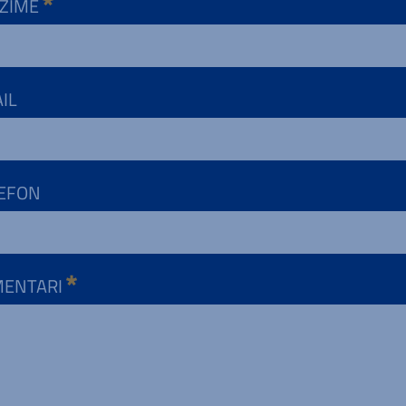
ZIME
IL
EFON
MENTARI