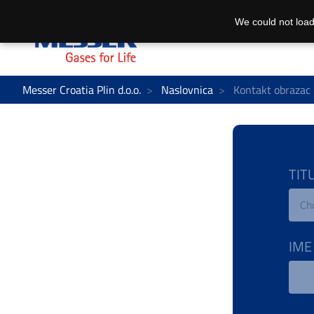
We could not load
Messer Croatia Plin d.o.o.
Naslovnica
Kontakt obrazac
TIT
Ch
IME